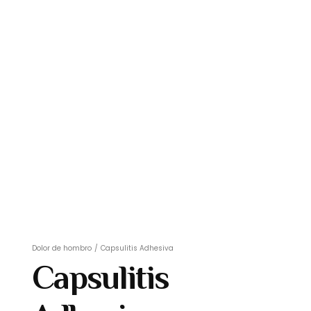
Dolor de hombro
/
Capsulitis Adhesiva
Capsulitis