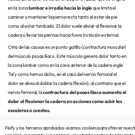
en la zona
lumbar e irradia hacia la ingle
que limita el
caminar y mantener la pierna recta tanto al estar de pie
como al estar tumbado. El dolor suele aliviar al flexionar la
cadera o llevar las piernas hacia fuera (rotación externa).
Otra de las causas es un punto gatillo (contractura muscular)
del músculo psoas ilíaco. Este músculo genera dolor tanto en
la zona lumbar como en la zona anterior de la cadera-ingle.
Tal y como hemos dicho, en el caso del nervio femoral el
dolor se alivia al doblar la cadera (flexión), al contrario que el
nervio femoral, la
contractura del psoas ilíaco aumenta el
dolor al flexionar la cadera en acciones como subir las
escaleras o cuestas.
Dolor lumbar por la noche
Fisify y los terceros aprobados usamos cookies para ofrecer nuest