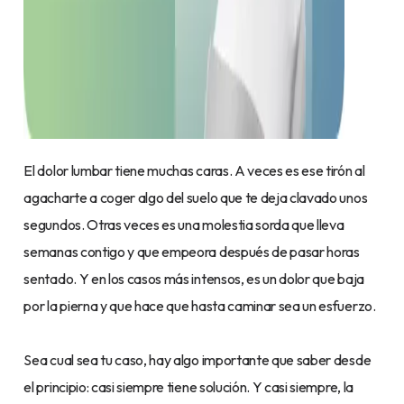
El dolor lumbar tiene muchas caras. A veces es ese tirón al
agacharte a coger algo del suelo que te deja clavado unos
segundos. Otras veces es una molestia sorda que lleva
semanas contigo y que empeora después de pasar horas
sentado. Y en los casos más intensos, es un dolor que baja
por la pierna y que hace que hasta caminar sea un esfuerzo.
Sea cual sea tu caso, hay algo importante que saber desde
el principio: casi siempre tiene solución. Y casi siempre, la