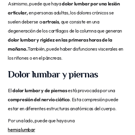
Asimismo, puede que haya
dolor lumbar por una lesión
articular,
en personas adultas, los dolores crónicos se
suelen deberse a
artrosis
, que consiste en una
degeneración de los cartílagos de la columna que generan
dolor lumbar y rigidez en las primeras horas de la
mañana.
También, puede haber disfunciones viscerales en
los riñones o en el páncreas.
Dolor lumbar y piernas
El
dolor lumbar y de piernas
está provocada por una
compresión del nervio ciático
. Esta compresión puede
estar en diferentes estructuras anatómicas del cuerpo.
Por una lado, puede que haya una
hernia lumbar