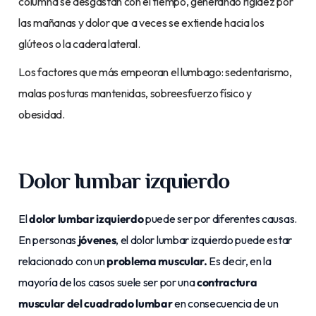
columna se desgastan con el tiempo, generando rigidez por
las mañanas y dolor que a veces se extiende hacia los
glúteos o la cadera lateral.
Los factores que más empeoran el lumbago: sedentarismo,
malas posturas mantenidas, sobreesfuerzo físico y
obesidad.
Dolor lumbar izquierdo
El
dolor lumbar izquierdo
puede ser por diferentes causas.
En personas
jóvenes
, el dolor lumbar izquierdo puede estar
relacionado con un
problema muscular.
Es decir, en la
mayoría de los casos suele ser por una
contractura
muscular del cuadrado lumbar
en consecuencia de un