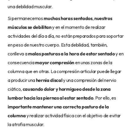
una debilidad muscular.
Si permanecemos
muchas horas sentados
,
nuestros
músculos se debilitan
y en el momento de realizar
actividades del día a día, no están preparados para soportar
en peso de nuestro cuerpo. Esta debilidad, también,
conlleva a
malas posturas
a la hora de estar sentado
y en
consecuencia
mayor compresión
en unas zonas de la
columna que en otras. La compresión articular puede llegar
a producir una
hernia discal
y una compresión del nervio
ciático,
causando dolor y hormigueo desde la zona
lumbar hacia las piernas
al estar sentado
. Por ello, es
importante mantener una correcta postura de la
columna
y realizar actividad física con el objetivo de evitar
la atrofia muscular.