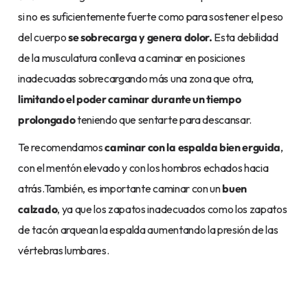
si no es suficientemente fuerte como para sostener el peso
del cuerpo
se sobrecarga y genera dolor.
Esta debilidad
de la musculatura conlleva a caminar en posiciones
inadecuadas sobrecargando más una zona que otra,
limitando el poder caminar durante un tiempo
prolongado
teniendo que sentarte para descansar.
Te recomendamos
caminar con la espalda bien erguida
,
con el mentón elevado y con los hombros echados hacia
atrás.También, es importante caminar con un
buen
calzado
, ya que los zapatos inadecuados como los zapatos
de tacón arquean la espalda aumentando la presión de las
vértebras lumbares.