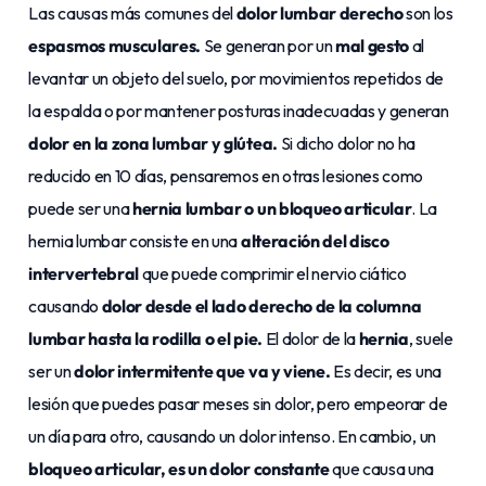
Las causas más comunes del
dolor lumbar derecho
son los
espasmos musculares.
Se generan por un
mal gesto
al
levantar un objeto del suelo, por movimientos repetidos de
la espalda o por mantener posturas inadecuadas y generan
dolor en la zona lumbar y glútea.
Si dicho dolor no ha
reducido en 10 días, pensaremos en otras lesiones como
puede ser una
hernia lumbar
o un bloqueo articular
. La
hernia lumbar consiste en una
alteración del disco
intervertebral
que puede comprimir el nervio ciático
causando
dolor desde el lado derecho de la columna
lumbar hasta la rodilla o el pie.
El dolor de la
hernia
, suele
ser un
dolor intermitente que va y viene.
Es decir, es una
lesión que puedes pasar meses sin dolor, pero empeorar de
un día para otro, causando un dolor intenso. En cambio, un
bloqueo articular, es un dolor constante
que causa una