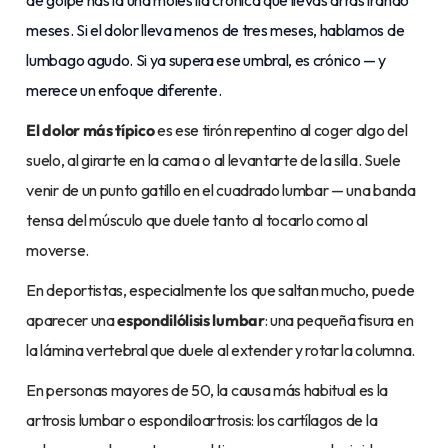
de golpe hasta una molestia crónica que llevas arrastrando
meses. Si el dolor lleva menos de tres meses, hablamos de
lumbago agudo. Si ya supera ese umbral, es crónico — y
merece un enfoque diferente.
El dolor más típico
es ese tirón repentino al coger algo del
suelo, al girarte en la cama o al levantarte de la silla. Suele
venir de un punto gatillo en el cuadrado lumbar — una banda
tensa del músculo que duele tanto al tocarlo como al
moverse.
En deportistas, especialmente los que saltan mucho, puede
aparecer una
espondilólisis lumbar
: una pequeña fisura en
la lámina vertebral que duele al extender y rotar la columna.
En personas mayores de 50, la causa más habitual es la
artrosis lumbar o espondiloartrosis: los cartílagos de la