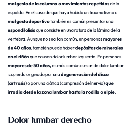
mal gesto de la columna o movimientos repetidos
de la
espalda. En el caso de que haya habido un traumatismo o
mal gesto deportivo
también es común presentar una
espondilolisis
que consiste en una rotura de la lámina de la
vertebra. Aunque no sea tan común, en personas
mayores
de 40 años
, también puede haber
depósitos de minerales
en el riñón
que causan dolor lumbar izquierdo. En personas
mayores de 50 años,
es más común cursar de dolor lumbar
izquierdo originado por una
degeneración del disco
(artrosis)
o por una ciática (compresión del nervio)
que
irradia desde la zona lumbar hasta la rodilla o el pie.
Dolor lumbar derecho