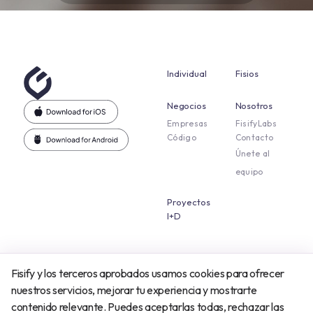
Individual
Fisios
Negocios
Nosotros
Empresas
FisifyLabs
Código
Contacto
Únete al
equipo
Proyectos
I+D
Fisify y los terceros aprobados usamos cookies para ofrecer
Aviso legal
Política de cookies
Política de privacidad
Terms And Conditions
nuestros servicios, mejorar tu experiencia y mostrarte
contenido relevante. Puedes aceptarlas todas, rechazar las