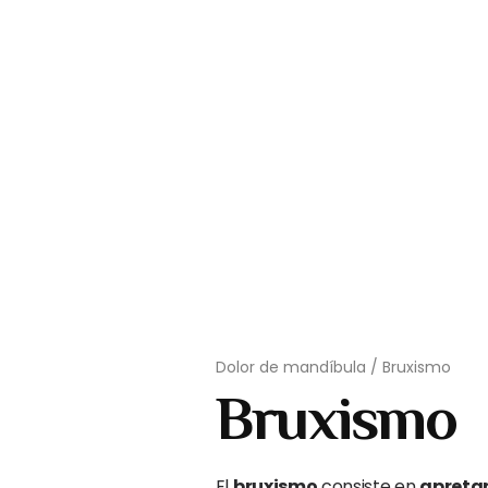
Dolor de mandíbula
/
Bruxismo
Bruxismo
El
bruxismo
consiste en
apretar