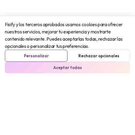
Fisify y los terceros aprobados usamos cookies para ofrecer
nuestros servicios, mejorar tu experiencia y mostrarte
contenido relevante. Puedes aceptarlas todas, rechazar las
opcionales o personalizar tus preferencias.
Personalizar
Rechazar opcionales
Aceptar todas
Individual
Fisios
Negocios
Nosotros
Empresas
FisifyLabs
Código
Contacto
Únete al
equipo
Proyectos