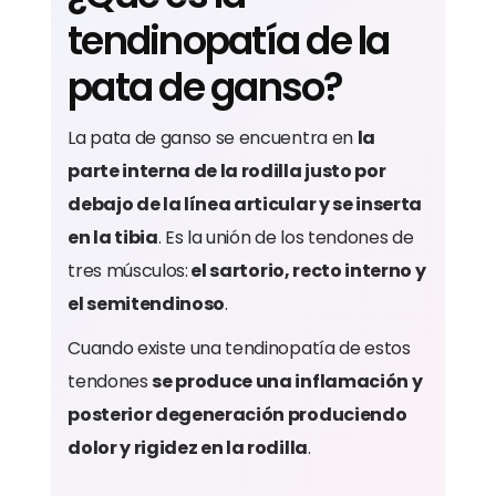
tendinopatía de la
pata de ganso?
La pata de ganso se encuentra en
la
parte interna de la rodilla justo por
debajo de la línea articular y se inserta
en la tibia
. Es la unión de los tendones de
tres músculos:
el sartorio, recto interno y
el semitendinoso
.
Cuando existe una tendinopatía de estos
tendones
se produce una inflamación y
posterior degeneración produciendo
dolor y rigidez en la rodilla
.