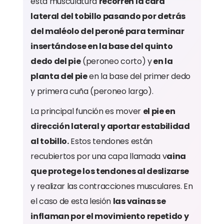
esta musculatura
recorren la cara
lateral del tobillo pasando por detrás
del maléolo del peroné para terminar
insertándose en la base del quinto
dedo del pie
(peroneo corto) y
en la
planta del pie
en la base del primer dedo
y primera cuña (peroneo largo).
La principal función es mover
el pie en
dirección lateral y aportar estabilidad
al tobillo.
Estos tendones están
recubiertos por una capa llamada v
aina
que protege los tendones al deslizarse
y realizar las contracciones musculares. En
el caso de esta lesión
las vainas se
inflaman por el movimiento repetido y