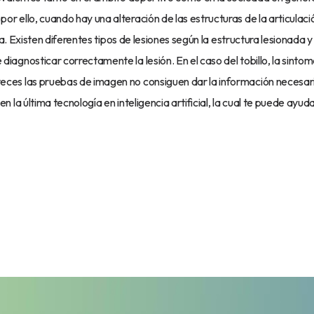
Aceptar todas
por ello, cuando hay una alteración de las estructuras de la articulac
aria. Existen diferentes tipos de lesiones según la estructura lesionada 
diagnosticar correctamente la lesión. En el caso del tobillo, la sintom
Política de cookies
veces las pruebas de imagen no consiguen dar la información necesari
Aviso de privacidad
n la última tecnología en inteligencia artificial, la cual te puede ayuda