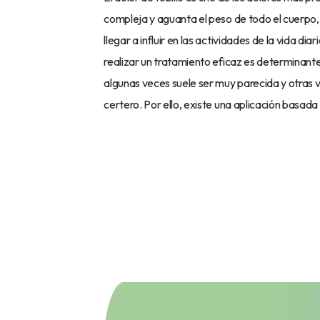
compleja y aguanta el peso de todo el cuerpo, 
llegar a influir en las actividades de la vida di
realizar un tratamiento eficaz es determinante 
algunas veces suele ser muy parecida y otras 
certero. Por ello, existe una aplicación basada e