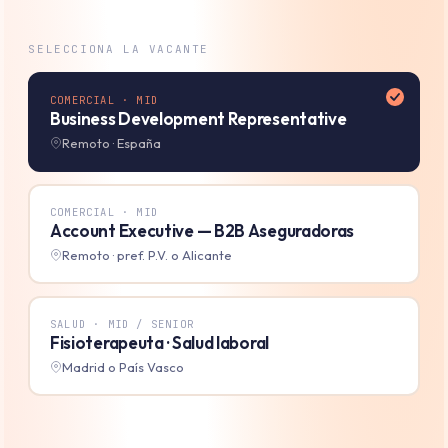
SELECCIONA LA VACANTE
COMERCIAL · MID
Business Development Representative
Remoto · España
COMERCIAL · MID
Account Executive — B2B Aseguradoras
Remoto · pref. P.V. o Alicante
SALUD · MID / SENIOR
Fisioterapeuta · Salud laboral
Madrid o País Vasco