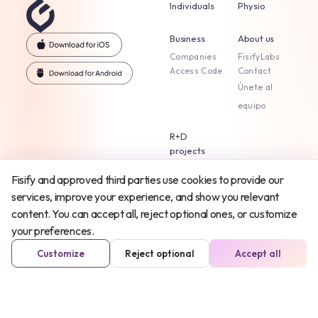
Individuals
Physio
Business
About us
Companies
FisifyLabs
Access Code
Contact
Únete al
equipo
R+D
projects
Fisify and approved third parties use cookies to provide our
services, improve your experience, and show you relevant
content. You can accept all, reject optional ones, or customize
Legal notice
Cookie policy
Política de privacidad
Terms And Conditions
your preferences.
Customize
Reject optional
Accept all
© 2024 All rights reserved by Fisify Technology