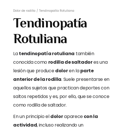
Dolor de rodilla
/
Tendinopatía Rotuliana
Tendinopatía
Rotuliana
La
tendinopatía rotuliana
también
conocida como
rodilla de saltador
es una
lesión que produce
dolor
en la
parte
anterior de la rodilla
. Suele presentarse en
aquellos sujetos que practican deportes con
saltos repetidos y es, por ello, que se conoce
como rodilla de saltador.
En un principio el
dolor
aparece
con la
actividad
, incluso realizando un