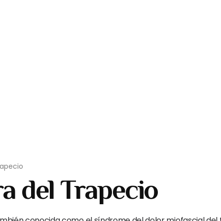
rapecio
a del Trapecio
ambién conocida como el síndrome del dolor miofascial del 