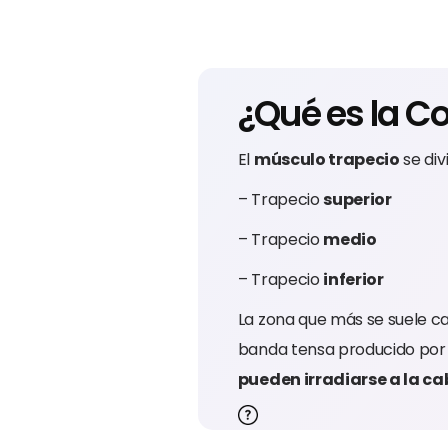
¿Qué es la C
El
músculo trapecio
se div
– Trapecio
superior
– Trapecio
medio
– Trapecio
inferior
La zona que más se suele ca
banda tensa producido por 
pueden irradiarse a la ca