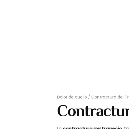
Dolor de cuello
/
Contractura del T
Contractur
La
contractura del trapecio
, t