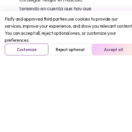
teniendo en cuenta que hay que
realizarlos en el rango de no dolor.
Fisify and approved third parties use cookies to provide our
services, improve your experience, and show you relevant content
You can accept all, reject optional ones, or customize your
preferences.
Automasajes
Customize
Reject optional
Accept all
Automasajear la zona de la
sobrecarga mediante un foam roller
o una pelota es recomendable para
ayudar a irrigar el músculo y relajarlo.