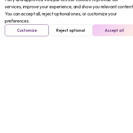
services, improve your experience, and show you relevant content
dolor
?
You can accept all, reject optional ones, or customize your
preferences.
Para aliviar los síntomas sigue los
Customize
Reject optional
Accept all
siguientes consejos:
Reposo
En las primeras fases de la lesión es
imprescindible realizar reposo para
no sobrecargar más el músculo
afectado.