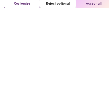
Customize
Reject optional
Accept all
¿Cómo actuar ante el
dolor
?
Para aliviar los síntomas sigue los
siguientes consejos:
Reposo
Reducir las actividades o ejercicio
físico los primeros días, te ayudará a
disminuir el dolor.