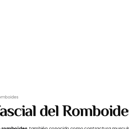
Romboides
ascial del Romboide
o romboides
, también conocido como contractura muscular 