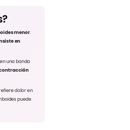
s?
boides menor
.
nsiste en
 en una banda
contracción
efiere dolor en
romboides puede